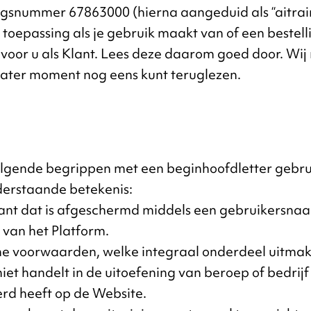
gsnummer 67863000 (hierna aangeduid als “aitrain
oepassing als je gebruik maakt van of een bestell
voor u als Klant. Lees deze daarom goed door. Wi
n later moment nog eens kunt teruglezen.
lgende begrippen met een beginhoofdletter gebru
derstaande betekenis:
Klant dat is afgeschermd middels een gebruikersna
van het Platform.
ne voorwaarden, welke integraal onderdeel uitma
 niet handelt in de uitoefening van beroep of bedri
erd heeft op de Website.