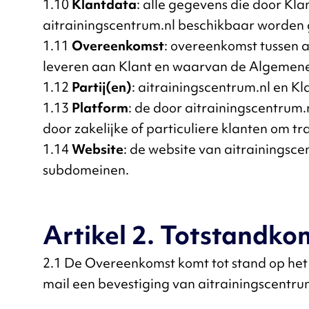
1.10
Klantdata
: alle gegevens die door Kl
aitrainingscentrum.nl beschikbaar worden 
1.11
Overeenkomst
: overeenkomst tussen a
leveren aan Klant en waarvan de Algemen
1.12
Partij(en)
: aitrainingscentrum.nl en Kl
1.13
Platform
: de door aitrainingscentrum
door zakelijke of particuliere klanten om tr
1.14
Website
: de website van aitrainingsc
subdomeinen.
Artikel 2. Totstandk
2.1 De Overeenkomst komt tot stand op het
mail een bevestiging van aitrainingscentru