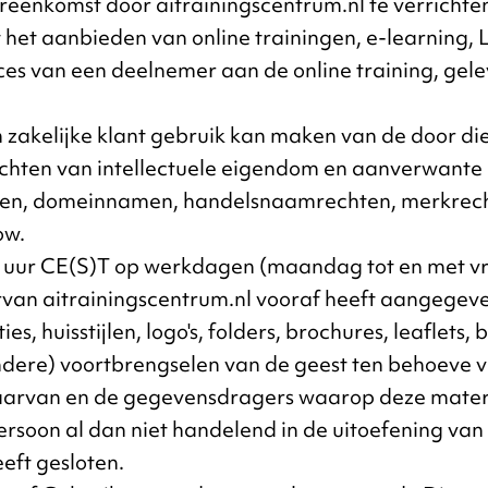
reenkomst door aitrainingscentrum.nl te verrichte
het aanbieden van online trainingen, e-learning, 
es van een deelnemer aan de online training, gele
 zakelijke klant gebruik kan maken van de door di
rechten van intellectuele eigendom en aanverwant
ten, domeinnamen, handelsnaamrechten, merkrech
ow.
:00 uur CE(S)T op werkdagen (maandag tot en met vri
n aitrainingscentrum.nl vooraf heeft aangegeven 
ies, huisstijlen, logo's, folders, brochures, leaflets
dere) voortbrengselen van de geest ten behoeve va
aarvan en de gegevensdragers waarop deze materi
persoon al dan niet handelend in de uitoefening van
eft gesloten.