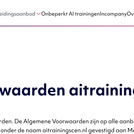
Onbeperkt AI trainingen
Incompany
Ov
eidingsaanbod
Skills
AI Tech Skills
n Ethiek
AI en Data Science
IT-ontwikkeling met AI
ngen
AI en Security
Machine Learning
aarden aitrainin
Natural Language Processing
AI Basics
Blockchain
rden. De Algemene Voorwaarden zijn op alle aanb
nder de naam aitrainingscen.nl gevestigd aan Me