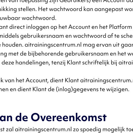
ndien van toepassing zijn Gebruikers) een Account
kking stellen. Het wachtwoord kan aangepast worde
rouwbaar wachtwoord.
lant direct inloggen op het Account en het Platform
t middels gebruikersnaam en wachtwoord af te sch
e houden. aitrainingscentrum.nl mag ervan uit gaa
ng met de bijbehorende gebruikersnaam en het wa
l deze handelingen, tenzij Klant schriftelijk bij ai
 van het Account, dient Klant aitrainingscentrum.n
n en dient Klant de (inlog)gegevens te wijzigen.
 van de Overeenkomst
zal aitrainingscentrum.nl zo spoedig mogelijk toe