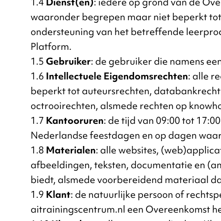
1.4
Dienst(en)
: iedere op grond van de Ove
waaronder begrepen maar niet beperkt tot 
ondersteuning van het betreffende leerproc
Platform.
1.5
Gebruiker
: de gebruiker die namens een
1.6
Intellectuele Eigendomsrechten
: alle 
beperkt tot auteursrechten, databankrech
octrooirechten, alsmede rechten op knowh
1.7
Kantooruren
: de tijd van 09:00 tot 17
Nederlandse feestdagen en op dagen waarva
1.8
Materialen
: alle websites, (web)applicat
afbeeldingen, teksten, documentatie en (an
biedt, alsmede voorbereidend materiaal d
1.9
Klant
: de natuurlijke persoon of rechts
aitrainingscentrum.nl een Overeenkomst he