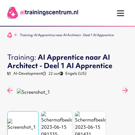
Ga naar de inhoud
Training: AI Apprentice naar AI Architect - Deel 1 AI Apprentice
Training:
AI Apprentice naar AI
Architect - Deel 1 AI Apprentice
AI-Development
22 uur
Engels (US)