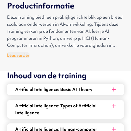
Productinformatie
Deze training biedt een praktijkgerichte blik op een breed
scala aan onderwerpen in AI-ontwikkeling. Tijdens deze
training verken je de fundamenten van AI, leer je AI
programmeren in Python, ontwerp je HCI (Human-
Computer Interaction), ontwikkel je vaardigheden in
computer vision en cognitieve modellen. Je krijgt inzicht in
Lees verder
real-world toepassingen van AI, verschillende AI-types en
het belang van het selecteren van de juiste
Inhoud van de training
programmeertaal. Je ontwikkelt de vaardigheid om
gebruiksvriendelijke AI-toepassingen te ontwerpen en
cognitieve modellen te implementeren. Door middel van
Artificial Intelligence: Basic AI Theory
praktische oefeningen en een afsluitend examen wordt je
kennis en vaardigheden beoordeeld.
Artificial Intelligence: Types of Artificial
Intelligence
Artificial Intelligence: Human-computer