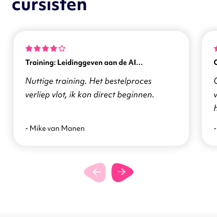
cursisten
Training: Leidinggeven aan de AI
transformatie
Nuttige training. Het bestelproces
verliep vlot, ik kon direct beginnen.
v
- Mike van Manen
-