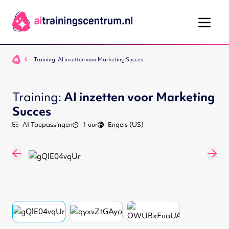
Ga naar de inhoud
Training: AI inzetten voor Marketing Succes
Training:
AI inzetten voor Marketing
Succes
AI Toepassingen
1 uur
Engels (US)