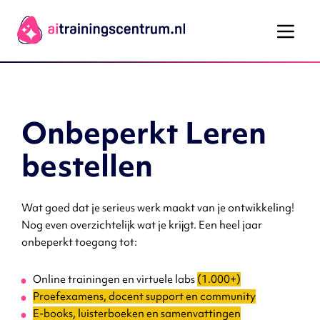
Ga naar de inhoud
Onbeperkt Leren
bestellen
Wat goed dat je serieus werk maakt van je ontwikkeling!
Nog even overzichtelijk wat je krijgt. Een heel jaar
onbeperkt toegang tot:
Online trainingen en virtuele labs
(1.000+)
Proefexamens, docent support en community
E-books, luisterboeken en samenvattingen