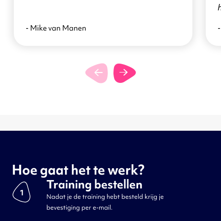
- Mike van Manen
-
Hoe gaat het te werk?
Training bestellen
1
Nadat je de training hebt besteld krijg je
bevestiging per e-mail.