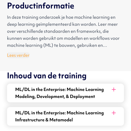
Productinformatie
In deze training onderzoek je hoe machine learning en
deep learning geïmplementeerd kan worden. Leer meer
over verschillende standaarden en frameworks, die
kunnen worden gebruikt om modellen en workflows voor
machine learning (ML) te bouwen, gebruiken en
implementeren. Daarnaast ontdek je de infrastructuur,
Lees verder
frameworks én tools die kunnen worden gebruikt om
datapijplijnen en visualisatie voor machine learning (ML)
Inhoud van de training
te bouwen.
ML/DL in the Enterprise: Machine Learning
Modeling, Development, & Deployment
ML/DL in the Enterprise: Machine Learning
Infrastructure & Metamodel