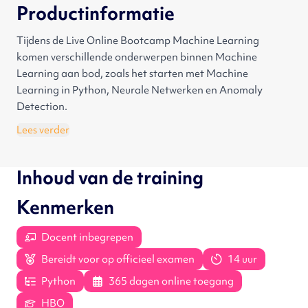
Productinformatie
Tijdens de Live Online Bootcamp Machine Learning
komen verschillende onderwerpen binnen Machine
Learning aan bod, zoals het starten met Machine
Learning in Python, Neurale Netwerken en Anomaly
Detection.
Lees verder
De Bootcamp bestaat uit:
Vier live trainingssessies onder begeleiding van een expert.
Inhoud van de training
Uitgebreid lesmateriaal
Sparren / chatten met medecursisten.
Kenmerken
Begeleiding door docenten.
De eerst volgende Bootcamps staan gepland op de
Docent inbegrepen
volgende data:
Sessie 1: Dinsdag 19-11-2024 van 17.00 uur tot 20.00 uur.
Bereidt voor op officieel examen
14 uur
Sessie 2: Woensdag 20-11-2024 van 17.00 uur tot 20.00
Python
365 dagen online toegang
uur.
HBO
Sessie 3: Donderdag 21-11-2024 van 17.00 uur tot 20.00