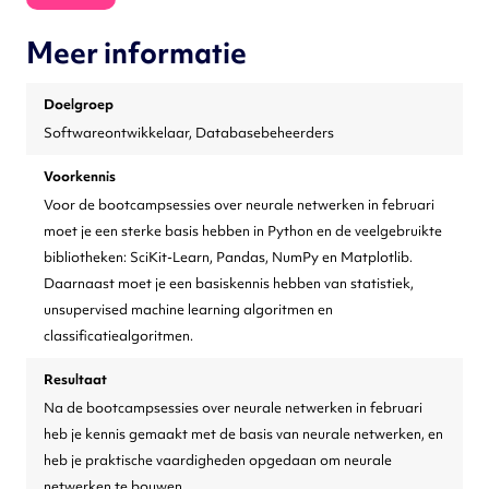
uur.
Meer informatie
Sessie 4: Vrijdag 22-11-2024 van 17.00 uur tot 20.00 uur.
Deze training biedt je een uitgebreide introductie in de
wereld van Anomaly Detection en geeft inzicht in hun
Doelgroep
werking en toepassingen. Van fundamentele kennis tot
Softwareontwikkelaar, Databasebeheerders
praktische vaardigheden, je zult de expertise verwerven
om krachtige voorspellende systemen te bouwen, latente
Voorkennis
patronen te ontdekken in uitgebreide datasets en je
Voor de bootcampsessies over neurale netwerken in februari
begrip verder te vergroten door middel van praktische
moet je een sterke basis hebben in Python en de veelgebruikte
voorbeelden, waaronder het meten van prestaties, het
bibliotheken: SciKit-Learn, Pandas, NumPy en Matplotlib.
tunen van algoritmen en het versnellen van neurale
Daarnaast moet je een basiskennis hebben van statistiek,
netwerken.
unsupervised machine learning algoritmen en
Praktische informatie:
classificatiealgoritmen.
Voordat je deelneemt aan de Bootcamp, dien je
Resultaat
Anaconda te downloaden en installeren vanaf de
Na de bootcampsessies over neurale netwerken in februari
volgende URL:
heb je kennis gemaakt met de basis van neurale netwerken, en
https://www.anaconda.com/products/distribution
heb je praktische vaardigheden opgedaan om neurale
Als je de software niet lokaal kunt installeren, kun je de
netwerken te bouwen.