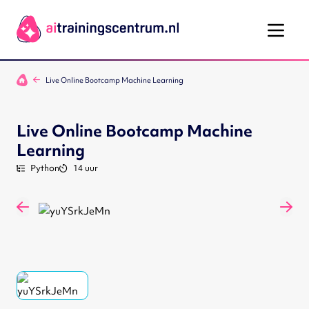
Ga naar de inhoud
Live Online Bootcamp Machine Learning
Live Online Bootcamp Machine
Learning
Python
14 uur